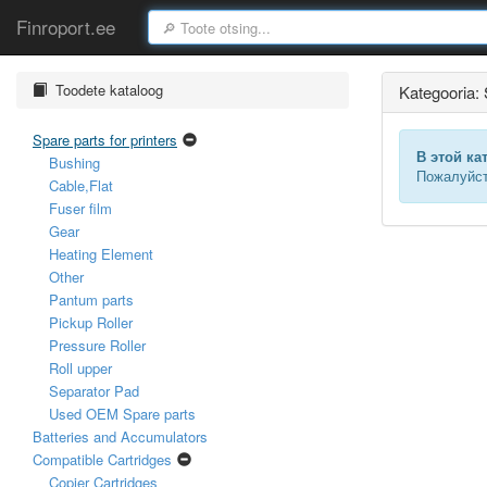
Finroport.ee
Toodete kataloog
Kategooria: 
Spare parts for printers
В этой ка
Bushing
Пожалуйст
Cable,Flat
Fuser film
Gear
Heating Element
Other
Pantum parts
Pickup Roller
Pressure Roller
Roll upper
Separator Pad
Used OEM Spare parts
Batteries and Accumulators
Compatible Cartridges
Copier Cartridges