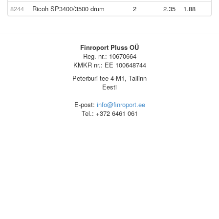
8244
Ricoh SP3400/3500 drum
2
2.35
1.88
Finroport Pluss OÜ
Reg. nr.: 10670664
KMKR nr.: EE 100648744
Peterburi tee 4-M1, Tallinn
Eesti
E-post:
info@finroport.ee
Tel.: +372 6461 061