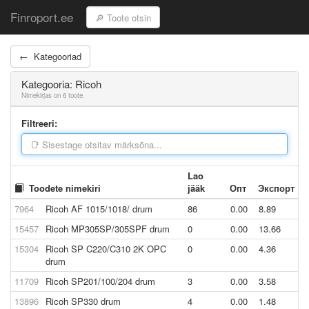
Finroport.ee
← Kategooriad
Kategooria: Ricoh
Nimekirjas on 6 toote.
Filtreeri:
Lao
Toodete nimekiri
jääk
Опт
Экспорт
7964
Ricoh AF 1015/1018/ drum
86
0.00
8.89
15457
Ricoh MP305SP/305SPF drum
0
0.00
13.66
15304
Ricoh SP C220/C310 2K OPC
0
0.00
4.36
drum
11709
Ricoh SP201/100/204 drum
3
0.00
3.58
13896
Ricoh SP330 drum
4
0.00
1.48