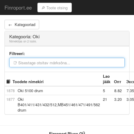
Finroport.ee
← Kategooriad
Kategooria: Oki
Nimekirjas on 2 toote.
Filtreeri:
Lao
Toodete nimekiri
jääk
Опт
Экс
1878
Oki 5100 drum
5
8.82
7.35
1877
Oki
21
3.20
3.05
B401/411/431/432/512,MB451/461/471/491/562
drum
Finroport Pluss OÜ