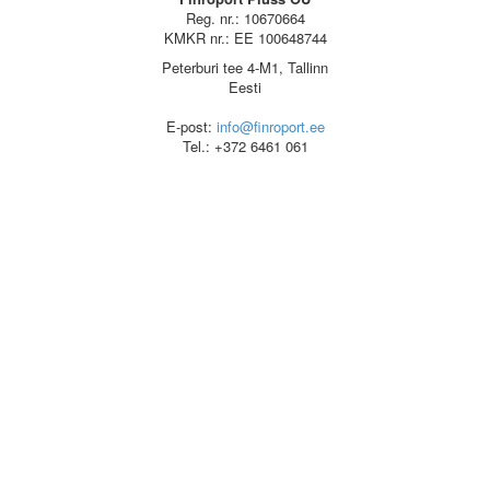
Reg. nr.: 10670664
KMKR nr.: EE 100648744
Peterburi tee 4-M1, Tallinn
Eesti
E-post:
info@finroport.ee
Tel.: +372 6461 061